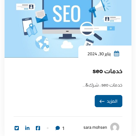
يناير 30, 2024
خدمات seo
خدمات seo ، شرك&...
المزيد
sara mohsen
1