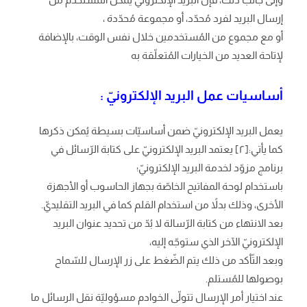
إرسال البريد لفرد مُحدّد، أو مجموعة مُحدّدة ،
أو مع مجموع من المُستخدمين خلال نفس الوقت، بالإضافة
لإتاحة العديد من الخيارات المُتعلّقة به
أساسيات عمل البريد الإلكترونيّ :
يعمل البريد الإلكترونيّ ضمن أساسيّات بسيطة يُمكن ذكرها
كما يأتي:[٢] يعتمد البريد الإلكترونيّ على كتابة الرّسائل في
برنامج مزوّد لخدمة البريد الإلكترونيّ؛
باستخدام لوحة المفاتيح الخاصّة بجهاز الحاسوب أو الأجهزة
الأخرى، وذلك بدلاً من استخدام القلم كما في البريد التقليديّ.
بعد الانتهاء من كتابة الرّسالة لا بُدّ من تحديد عنوان البريد
الإلكترونيّ الآخر الذي ستوجّه إليه،
وبعد التّأكد من ذلك يتم الضّغط على زر الإرسال للسّماح
بوصولها للمُستلم.
عند اختيار أمر الإرسال تتولّى الخوادم مسؤوليّة نقل الرسائل ما