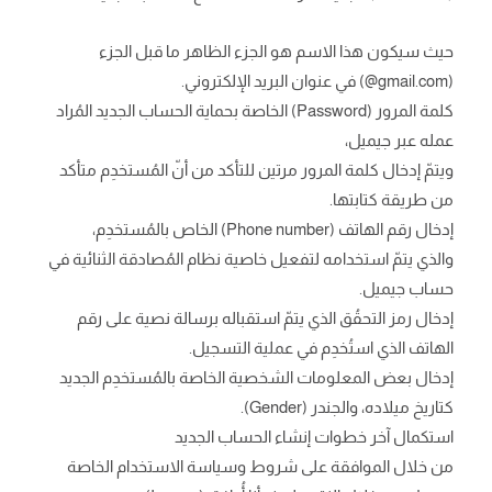
حيث سيكون هذا الاسم هو الجزء الظاهر ما قبل الجزء
(gmail.com@) في عنوان البريد الإلكتروني.
كلمة المرور (Password) الخاصة بحماية الحساب الجديد المُراد
عمله عبر جيميل،
ويتمّ إدخال كلمة المرور مرتين للتأكد من أنّ المُستخدِم متأكد
من طريقة كتابتها.
إدخال رقم الهاتف (Phone number) الخاص بالمُستخدِم،
والذي يتمّ استخدامه لتفعيل خاصية نظام المُصادقة الثنائية في
حساب جيميل.
إدخال رمز التحقُق الذي يتمّ استقباله برسالة نصية على رقم
الهاتف الذي استُخدِم في عملية التسجيل.
إدخال بعض المعلومات الشخصية الخاصة بالمُستخدِم الجديد
كتاريخ ميلاده، والجندر (Gender).
استكمال آخر خطوات إنشاء الحساب الجديد
من خلال الموافقة على شروط وسياسة الاستخدام الخاصة