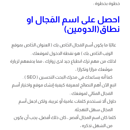
خطوة بخطوة :
احصل على اسم المَجال او
نطاق(الدومين)
غالبًا ما يكون أسم المَجال الخَاص بك ( العنوان الخَاص بموقع
الويَب الخَاص بك ) هو نقطة الدخول لموقعك .
لذلك من مهم ترك انطباع جيد لدى زوارك ، مما يدفعهم لزيارة
موقَعك مرارًا وتكرارًا ،
كما أنه يساعدك في محرك البحث التحسين ( SEO ) .
اتبع الآن أهم النصائح لمعرفة كيفية إنشاء موقع واختيار أسم
المَجال المثالي لموقعَك :
حاول ألا تستخدم كلمات عامية أو غريبة، ولكن اجعل أسم
المجَال سهَل التهجئة.
كلما كان اسم المجَال أقصر ، كان ذلك أفضل، يجب أن يكون
من السَهل تذكره ،