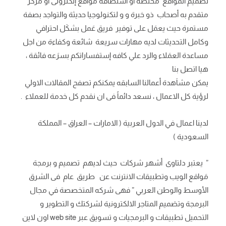
تصمَيم المَواقع مختصة او استضافة مَواقع إلكترونى أو مركز
متقدم به أصحاب ذو خبرة و و لتكنولوجيا حديثة والتواجد بصفة
مستمرة حيث يعمَل على توفير فريق عَمل بشكَل احترافي
وكامل التحديثات لديه مهارات سريعة شائعة وكفاءة من اجل
مساعدة العمَلاء والرد علي كافه إستفساراتكم بسرَعه فائقة ،
هيا اتصل بنا
يمكن مشاَهدة أعمالنا السابقه يمكنكم تصفح المقالات الاولي
لرؤية كل الاعمال ، نسعد دائماً فى ان نقدم كل خدمة للعملاء .
لدينا اعمال في الدول العربية ( الامارات – العراق – المملكة
السعودية )
” يعتبر دلتاوى أشهر شركات حيث لديهم تصميم و برمجة
مَواقع الويب وتطبيقات الانترنت عن طريق عام فى الشرق
الأوسط والوطن العربي ” فهى شركه المتخصصة في مجال
البرمجة وتصَميم المتاجر الالكترونية لشركتك و التطوير و
التحميل تطبيقات و البرمجيات و تسويق عبر web site اون لاين