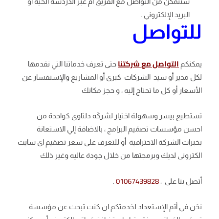
ستتمكن من التواصل مع الفريق أم عبر الدردشة الحية أو
البريد الإلكتروني .
للتواصل
التواصل مع شركتنا
يمكنكم
حتى تعرف خدماتنا التي نقدمها
لكل مدير أو سيد الشركات كبرى أو المشاريع والإستفسار عن
الأسعار أو كل ما تحتاج إليه ، و حجز مكانك
تستطيع بيسر وسهولة اختيار لشركَه دلتاوي كواحدة من
احسن مؤسسات تصمَيم البرامج ، بالاضافة إلي الاستعانة
بخبرات الشركة الاحترافية أو للتعرف على سعر تصمَيم اى سايت
الكترونى لديك وبرمجتها من خلال جودة عاليه وغير ذلك
01067439828
أتصل بنا على :
.
نحَن في أتم الإستعداد لخدمتكم ان كنت تبحث عن مؤسسة