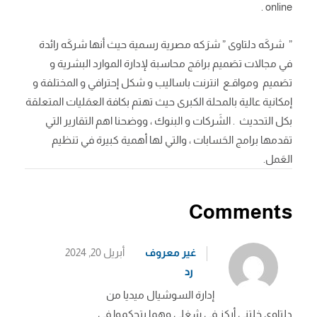
online .
” شركَه دلتاوى ” شرَكه مصرية رسمية حيث أنها شركَه رائدة
في مجالات تصَميم برامَج محاسبة لإدارة الموارد البشرية و
تصَميم ومواقـع انترنت باساليب و شكل إحترافي و المختلفة و
إمكانية عالية بالمحلة الكبرى حيث تهتم بكافة العمَليات المتعلقة
بكل التحديث . الشَركات و البنوك ، ووضحنا اهم التقارير التي
تقدمها برامج الحَسابات ، والتي لها أهمية كبيرة في تنظيم
العَمل.
Comments
غير معروف
أبريل 20, 2024
رد
إدارة السوشيال ميديا من
دلتاوي خلتني أركز في شغلي وهما يتحكموا في