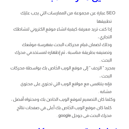
SEO عبارة عن مجموعة من الممارسات التي يجب عليَك
تطبيقها
إذا كنت تريد معرفة كيفية انشاء موقع الكتروني لنشاطك
التجاري ،
وذلك لضمان قيام محركات البحث بفهرسة موقَعك
وتصنيفه بطريقة مناسبة ، ثم إظهاره لمستخدمي محرك
البحث .
بمجرد ” الزحف ” إلى موقع الويب الخَاص بك بواسطة محركات
البحث ،
فإنه يتنافس مع مواقع الويب التي تحتوي على محتوى
مشابه .
وكلما كان التصميم لموقع الويب الخاصَ بك ومحتواه أفضل ،
كلما كان موقع الويب الخَاص بك أعلى في صفحات نتائج
محرك البحث فى جوجل google .