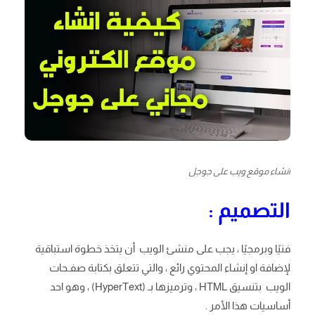
انشاء موقع ويب على جوجل
التصميم :
فنيًا وبرمجيًا ، يجب على منشئ الويب أن يتخذ خطوة استباقية
لإضافة او إنشاء المحتوي رائع ، والتي تتعلق بكتابة صفـحات
الويب بتنسيق HTML ، وترميزها بـ (HyperText) ، وهو احد
أساسيات هذا الأمر .