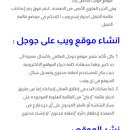
موقع الويب الخاص بك .
وفي الجزء العلوي الأيمن من الصفحه ، انـقر فوق رمز إعدادات
قائمة التنقل (بجوار إسم ويب ) للتحكم في موضع قائمة
التنقل .
انشاء موقع ويب على جوجل :
بكل تأكيد يتميز موقع جوجل العالمي باكشال مميزة الى
حد كبير, وهذا بشهادة كافة خبراء المواقع الالكترونية ,
حيث يتاح للمستخدم اضافة محتوي وتعديل شكل
المـوقع في اي وقت .
كما يمكنك البدء في إطلاق العنان لإبداعك إما عن طريق
اختيار قائمة “إدراج” من القائمة العلوية الموجوده على
يسار الشاشة أو بالنقر المزدوج على أي جزء فارغ من
الصفحة لإظهار دائرة “إضافة محتوى” او إنشاء محتوي .
نشر الموقع :