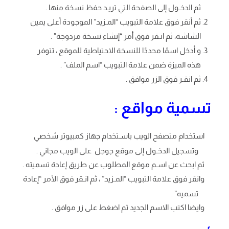
ثم الدخـول إلى الصفحة التي تريـد حفظ نسخة منها .
ثم أنقر فوق علامة التبويب “المـزيد” الموجودة أعلى يمين
الشاشة، ثم انـقر فوق أمر “إنشاء نسخة مزدوجة” .
و أدخل اسمًا محددًا للنسخة الاحتياطية للموقع ، تتوفر
هذه الميزة ضمن علامة التبويب “اسم الملف” .
ثم انقـر فوق الزر موافق .
تسمية مواقع :
استخدام متصفح الويب باسـتخدام جهاز كمبيوتر شخصي
وتسجيل الدخـول إلى موقع جوجل على الويب مجاني .
ثم ابحث عن اسـم موقع المطلوب عن طريق إعادة تسميته .
وانقر فوق علامة التبويب “المـزيد” ، ثم انـقر فوق الأمر “إعادة
تسميه” .
وايضا اكتب الاسم الجديد ثم اضغط على زر موافق .