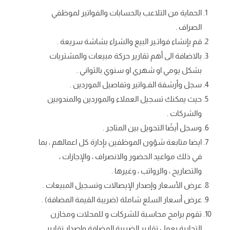
الحماية من التلاعب بالحسابات والفواتير لموظفي
الصراف .
قم بإنشاء فواتـير البيع والشراء بشاشة سريعة .
بالاضافة الى أهم تقارير حركة مبيعات والمشتريات
بشكل يومي او شهري او سنوي بالثواني .
سجل وأرشفة الفـواتير وتفاصيل الموردين .
حيث يمكنك تسجيل العملاء والموردين والمندوبين
والشركات .
وسجل أيضًا التحويل بين المتاجر .
ايضا متابعة شؤون الموظفين بإدارة كل اعمالهم ، بما
في ذلك مواعيد الحضور والانصراف ، والإجازات ،
والتصاريح ، والرواتب ، وغيرها .
عرض الأسعار وإصدار الإيصالات وتسجيل المبيعات .
عرض أسعار السلع شاملة (ضريبة القيمة المضافة) .
تقوم برامج محاسبة للشركات و للمحلات ومخازن
التجارية بعمل تقارير الضريبة المضافة واصدار تقارير