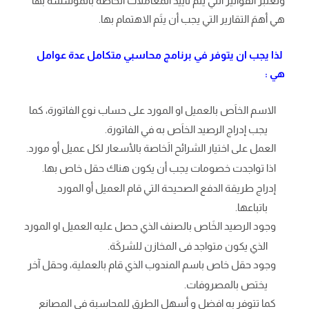
وتعتبر الفَواتير التي يتَم تأييد المعاملات الخاَصة بالمؤسسة بها
هي أهمَ التقارير التي يجب أن يتَم الاهتمام بها.
لذا يجب ان يتوفر في برنامج محاسبي متكامل عدة عوامل
هي :
الاسم الخاَص بالعميل او المورد على حساب نوع الفاتورة، كما
يجب إدراج الرصيد الخاَص به في الفاتورة.
العمل على اختيار الشرائح الَخاصة بالأسعار لكل عميل أو مورد.
اذا تواجدت خصومات يجب أن يكون هناك حقل خاص بها.
إدراج طريقة الدفع الصحيحة التي قام العميل أو المورد
باتباعها.
وجود الرصيد الخَاص بالصنف الذي حصل عليه العميل او المورد
الذي يكون متواجد فى المخازن للشركَة.
وجود حقل خاص باسم المندوب الذي قام بالعملية، وحقل آخر
يختص بالمصروفات.
كما تتوفر به افضل و أسهل الطرق للمحاسبة فى المصانع