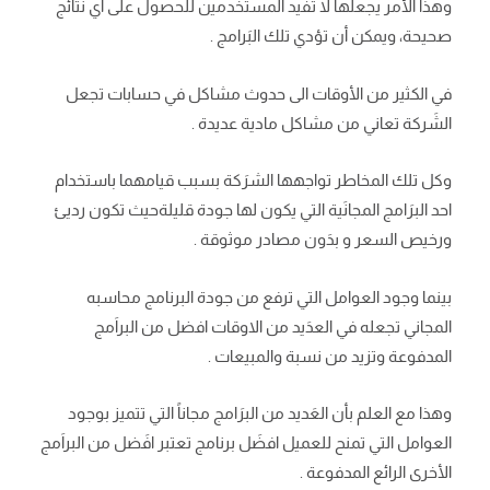
وهذا الأمر يجعلها لا تفيد المستخدمين للحصول على أي نتائج
صحيحة، ويمكن أن تؤدي تلك البَرامج .
في الكثير من الأوقات الى حدوث مشاكل في حسابات تجعل
الشَركة تعاني من مشاكل مادية عديدة .
وكل تلك المخاطر تواجهها الشرَكة بسبب قيامهما باستخدام
احد البرَامج المجانَية التي يكون لها جودة قليلةحيث تكون رديئ
ورخيص السعر و بدَون مصادر موثوقة .
بينما وجود العوامل التي ترفع من جودة البرنامج محاسبه
المجاني تجعله في العدَيد من الاوقات افضل من البراَمج
المدفوعة وتزيد من نسبة والمبيعات .
وهذا مع العلم بأن العَديد من البرَامج مجاناً التي تتميز بوجود
العوامل التي تمنح للعميل افضَل برنامج تعتبر افَضل من البراَمج
الأخرى الرائع المدفوعة .