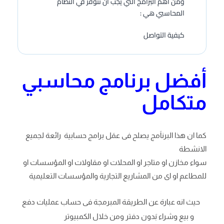
ومن أهم البَرامج التي يجب أن تتوفر في النظَام
المحاسبي هي :
كيفية التواصل
أفضل برنامج محاسبي
متكامل
كما ان هذا البرناَمج يصلح فى عمَل برامج حسابية رائعة لجميع
الانشطة
سواء مخازن او متاجر او المحلات او مقاولات او المؤسسات او
للمطاعم او اى من المشاريع التجارية والمؤسسات التعليمية
حيث انه عبارة عن الطريقة المبرمجة فى حساب عمليات دفع
و بيع وشراء بَدون دفتر ومن خلال الكمبيوتر