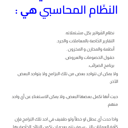
النظَام المحاسبي
هي :
نظام الفَواتير بكل مشتملاته.
التقارير الخَاصة بالمعاملات والجرد.
أنظمة والمخازن و المخزون .
حقول الخصومات والعروض.
برنامج الضرائب.
ولا يمكن ان تتواجد بعض من تلك البرَامج ولا يتواجد البعض
الآخر.
حيث أنها تكمل بعضها البعض، ولا يمكن الاستغناء عن أي واحد
منهم.
واذا حدث أي عطل او خطأ ولو طفيف في احد تلك البَرامج فإن
كاَفة العمليَات التي سوف تتم بعده لن تكون النتائج الخاَصة بها