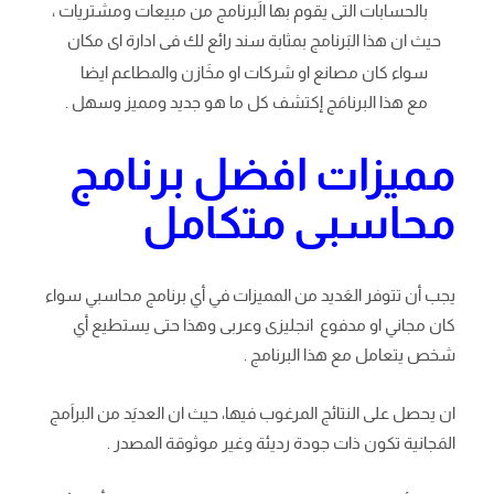
بالحسابات التى يقوم بها الَبرنامج من مبيعات ومشتريات ،
حيث ان هذا البَرنامج بمثابة سند رائع لك فى ادارة اى مكان
سواء كان مصانع او شركات او مخَازن والمطاعم ايضا
مع هذا البرنامَج إكتشف كل ما هو جديد ومميز وسهل .
مميزات افضل برنامج
محاسبى متكامل
يجب أن تتوفر العَديد من المميزات في أي برنامج محاسبي سواء
كان مجاني او مدفوع انجليزى وعربى وهذا حتى يستطيع أي
شخص يتعامل مع هذا البرنامج .
ان يحصل على النتائج المرغوب فيها، حيث ان العديَد من البراَمج
المَجانية تكون ذات جودة رديئة وغير موثوقة المصدر .