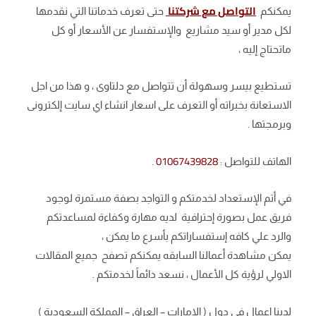
التواصل مع شركتنا
يمكنكم
حتى تعرف خدماتنا التي نقدمها
لكل مدير أو سيد مشاريع والإستفسار عن الأسعار أو كل
ماتحتاج إليه ،
تستطيع بيسر وسهولة أن تتواصل مع دلتاوى ، و هذا من اجل
الاستعانة بخبراته أو التعرف على اسعار انشاء اي سايت إلكترونى
وبرمجتها .
01067439828
الهاتف للتواصل :
.
في أتم الإستعداد لخدمتكم و التواجد بصفة مستمرة لوجود
فريق عمل بصورة إحترافية لديه مهارة وكفاءة لمساعدتكم
والرد علي كافه إستفساراتكم بأسرع ما يمكن ،
يمكن مشاهدة أعمالنا السابقه يمكنكم تصفح جميع المقالات
الاولي لرؤية كل الأعمال ، نسعد دائماً لخدمتكم .
لدينا اعمال في دول ( الامارات – العراق – المملكة السعودية )