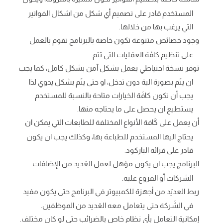
المستخدم قادر على تصميم أي شكل من اشكال الفواتير
التي يرغب بها من خلالها.
وجود خصائص متنوعة تكون خاصة بالبرنامج تقوم بالعمل
على تنظيم كافَة العمَليات التي تتم.
توفر نسخة احتياطي يعمل بشكل آمن بشكل كامل، كما يجب
ان يتَم بصورة الية دون تدخل، او حتى يتَم بشكل يدوي لذا
يجب أن تكون كافَة الخيارات متاحة بالنسبة للمستخدم
يستطيع ان يحصل على ما يحتاجه منها.
أن يعمل على كَافة الأنواع المختلفة للطابعات التي يمكن ان
يحتاج اليها المستخدم للطباعة بها، وكذلك يجب ان يكون
قادر على قرائه الباركود.
البرنامج يجب ان يكون مؤهل لعمل العَديد من الإضافات
الشركات أو الفروع عليه.
ربط العديَد من أجهزة للكمبيوتر في البرنامج حتى يكون مفيد
في الشَركة حتى يتعامل معه العَديد من الموظفين.
إمكانية التعامل بأي نظام خاص بالضرائب حتى لو كان مختلف.