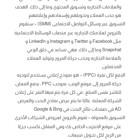
والعلامات التجاريه وتسويق المحتوى وما إلى ذلك. الهدف
هو جذب العملاء وتحويلهم وإسعادهم وإغلاقهم.
التسويق عبر وسائل التواصل الاجتماعى (SMM) – ستقوم
بالترويج لعلامتك التجاريه عبر منصات الوسائط الاجتماعية
مثل Facebook و Twitter و Instagram و LinkedIn و
Snapchat وما إلى ذلك. فهي تساعد في خلق الوعي
بالعلامة التجاريه وجذب حركة المرور وتوليد العملاء
المحتملين.
الدفع لكل نقرة (PPC) – هو نموذج إعلاني يستخدم لتوجيه
حركة المرور إلى موقع الويب. بموجب PPC ، يدفع المعلن
للناشر نفس المبلغ ، في كل مرة يتم فيها النقر على إعلان
الشركة المعلنة. غالبًا ما يتم عرض نماذج البحث والعرض
AD في صفحات نتائج البحث في Google & Bing.
التسويق بالعمولة – تقوم بالترويج لعروض الشركات الأخرى
على موقع الانترنت الخاص بك وفي المقابل تكسب جزءًا
من الربح لكل تحويل مبيعات.