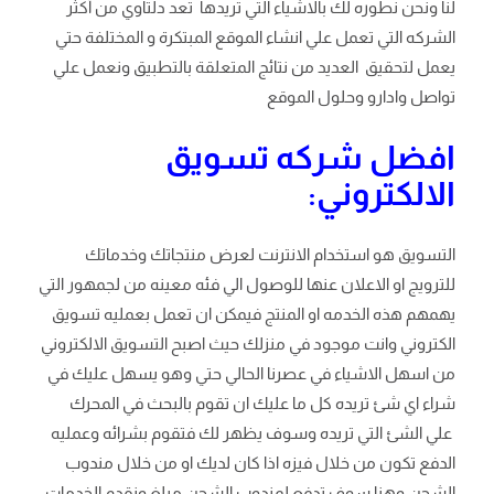
لنا ونحن نطوره لك بالاشياء التي تريدها تعد دلتاوي من أكثر
الشركه التي تعمل علي انشاء الموقع المبتكرة و المختلفة حتي
يعمل لتحقيق العديد من نتائج المتعلقة بالتطبيق ونعمل علي
تواصل وادارو وحلول الموقع
افضل شركه تسويق
الالكتروني:
التسويق هو استخدام الانترنت لعرض منتجاتك وخدماتك
للترويج او الاعلان عنها للوصول الي فئه معينه من لجمهور التي
يهمهم هذه الخدمه او المنتج فيمكن ان تعمل بعمليه تسويق
الكتروني وانت موجود في منزلك حيث اصبح التسويق الالكتروني
من اسهل الاشياء في عصرنا الحالي حتي وهو يسهل عليك في
شراء اي شئ تريده كل ما عليك ان تقوم بالبحث في المحرك
علي الشئ التي تريده وسوف يظهر لك فتقوم بشرائه وعمليه
الدفع تكون من خلال فيزه اذا كان لديك او من خلال مندوب
الشحن وهنا سوف تدفع لمندوب الشحن مبلغ ونقدم الخدمات