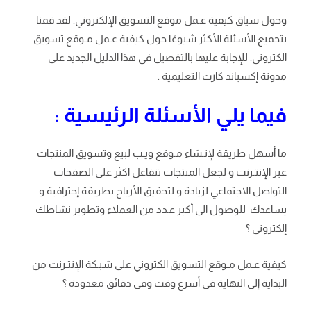
وحول سياق كيفية عـمل موقع التسويق الإلكتروني. لقد قمنا
بتجميع الأسئلة الأكثر شيوعًا حول كيفية عـمل مـوقع تسويق
الكتروني. للإجابة عليها بالتفصيل في هذا الدليل الجديد على
مدونة إكسباند كارت التعليمية .
فيما يلي الأسئلة الرئيسية :
ما أسهل طريقة لإنـشاء مـوقع ويـب لبيع وتسويق المنتجات
عبر الإنتـرنت و لجعل المنتجات تتفاعل اكثر على الصفحات
التواصل الاجتماعي لزيادة و لتحقيق الأرباح بطريقة إحترافية و
يساعدك للوصول الى أكبر عـدد من العملاء وتطوير نشاطك
إلكترونى ؟
كيفية عـمل مـوقع التسويق الكتروني على شبـكة الإنتـرنت من
البداية إلى النهاية فى أسرع وقت وفى دقائق معدودة ؟