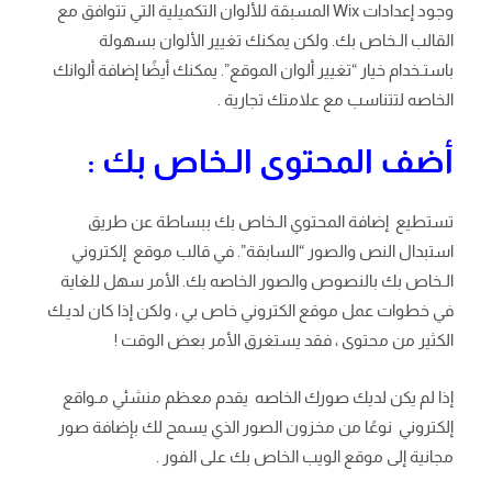
وجود إعدادات Wix المسبقة للألوان التكميلية التي تتوافق مع
القالب الـخاص بك. ولكن يمكنك تغيير الألوان بسهولة
باستـخدام خيار “تغيير ألوان الموقع”. يمكنك أيضًا إضافة ألوانك
الخاصه لتتناسب مع علامتك تجارية .
أضف المحتوى الـخاص بك :
تستطيع إضافة المحتوي الـخاص بك ببساطة عن طريق
استبدال النص والصور “السابقة”. في قالب موقع إلكتروني
الـخاص بك بالنصوص والصور الخاصه بك. الأمر سهل للغاية
في خطوات عمل موقع الكتروني خاص بي ، ولكن إذا كان لديـك
الكثير من محتوى ، فقد يستغرق الأمر بعض الوقت !
إذا لم يكن لديك صورك الخاصه يقدم معظم منشئي مـواقع
إلكتروني نوعًا من مخزون الصور الذي يسمح لك بإضافة صور
مجانية إلى موقع الويب الخاص بك على الفور .