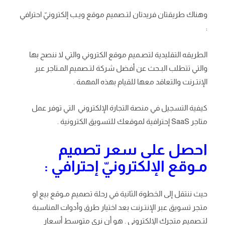
وهناك طريقتان فريدتان لتـصميم موقع ويـب إلكترونيّ احترافي
:
الطريقه التقليدية لتصـميم موقع الكتروني والتي لا ننصح بها
والتي تتطلب البـحث عن أفضل شركة لتـصميم المـتاجر عبر
الإنتـرنت والتعاقد معها للقيام بهذه المهمة .
كيفية التسجيل في منصة التجارة الإلكتروني التي توفر عمل
متاجر SaaS إحترافية لموقعك للتسويق الكترونية .
احصل على سعر تصميم
مـوقع الإلكترونيّ إحترافي :
حيث ننتقل إلى الخطوة الثانية في رحلة تصميم مـوقع بيع او
متجر تسويق عبر الإنتـرنت بعد اختيار طرق وأدوات المناسبة
لتـصميم متجرك الإلكتروني . هو أن نرى متوسط ​​أسعار