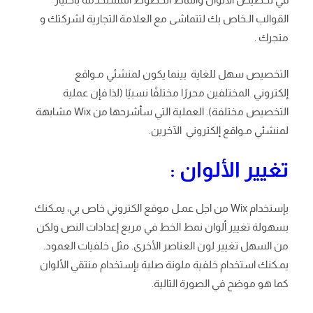
القوالب الـخاص بك لتتماشى مع العلامة التجارية لشركتك و
متجرك .
التخصيص سهل للغاية بينما يكون لمنشئي مـواقع
إلكتروني المختلفين محررًا مختلفًا نسبيًا (لذا فإن عملية
التخصيص مختلفة). العملية التي سأشرحها من Wix مشابهة
لمنشئي مـواقع إلكتروني الآخرين.
تغيير الألوان :
بإستخدام Wix من اجل عمـل موقع الكتروني خاص بي، يمـكنك
بسهولة تغيير ألوان نمط الخط في مربع إعدادات النص ولكن
من السهل تغيير لون العناصر الأخرى. مثل خلفيات العمود.
يمـكنك استخدام خلفية ملونة صلبة بإستخدام منتقي الألوان
كما هو موضح في الصورة التالية.