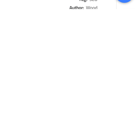
Author:
Wood
Client:
Laura
Date:
سبتمبر 5, 2019
Share:
المقال السابق
Leo duis ut
2019-09-05